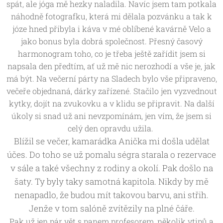
spát, ale jóga mě hezky naladila. Navíc jsem tam potkala
náhodně fotografku, která mi dělala pozvánku a tak k
józe hned přibyla i káva v mé oblíbené kavárně Velo a
jako bonus byla dobrá společnost. Přesný časový
harmonogram toho, co je třeba ještě zařídit jsem si
napsala den předtím, ať už mě nic nerozhodí a vše je, jak
má být. Na večerní párty na Sladech bylo vše připraveno,
večeře objednaná, dárky zařízené. Stačilo jen vyzvednout
kytky, dojít na zvukovku a v klidu se připravit. Na další
úkoly si snad už ani nevzpomínám, jen vím, že jsem si
celý den opravdu užila.
Blížil se večer, kamarádka Anička mi došla udělat
účes. Do toho se už pomalu ségra starala o rezervace
v sále a také všechny z rodiny a okolí. Pak došlo na
šaty. Ty byly taky samotná kapitola. Nikdy by mě
nenapadlo, že budou mít takovou barvu, ani střih.
Jenže v tom salóně zvítězily na plné čáře.
Pak už jen pár vět s panem profesorem, několik vtipů a