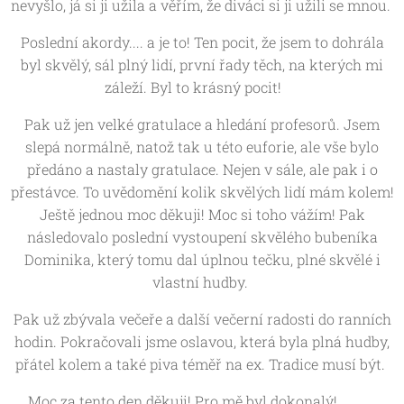
nevyšlo, já si ji užila a věřím, že diváci si ji užili se mnou.
Poslední akordy.... a je to! Ten pocit, že jsem to dohrála
byl skvělý, sál plný lidí, první řady těch, na kterých mi
záleží. Byl to krásný pocit!❣️
Pak už jen velké gratulace a hledání profesorů. Jsem
slepá normálně, natož tak u této euforie, ale vše bylo
předáno a nastaly gratulace. Nejen v sále, ale pak i o
přestávce. To uvědomění kolik skvělých lidí mám kolem!
Ještě jednou moc děkuji! Moc si toho vážím! Pak
následovalo poslední vystoupení skvělého bubeníka
Dominika, který tomu dal úplnou tečku, plné skvělé i
vlastní hudby.
Pak už zbývala večeře a další večerní radosti do ranních
hodin. Pokračovali jsme oslavou, která byla plná hudby,
přátel kolem a také piva téměř na ex. Tradice musí být.
Moc za tento den děkuji! Pro mě byl dokonalý! 🎶❣️