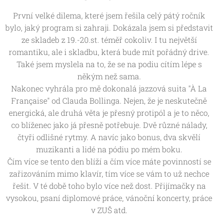
První velké dilema, které jsem řešila celý pátý ročník
bylo, jaký program si zahraji. Dokázala jsem si představit
ze skladeb z 19.-20.st. téměř cokoliv. I tu největší
romantiku, ale i skladbu, která bude mít pořádný drive.
Také jsem myslela na to, že se na podiu cítím lépe s
někým než sama.
Nakonec vyhrála pro mě dokonalá jazzová suita "À La
Française" od Clauda Bollinga. Nejen, že je neskutečně
energická, ale druhá věta je přesný protipól a je to něco,
co blíženec jako já přesně potřebuje. Dvě různé nálady,
čtyři odlišné rytmy. A navíc jako bonus, dva skvělí
muzikanti a lidé na pódiu po mém boku.
Čím více se tento den blíží a čím více máte povinností se
zařizováním mimo klavír, tím více se vám to už nechce
řešit. V té době toho bylo více než dost. Přijímačky na
vysokou, psaní diplomové práce, vánoční koncerty, práce
v ZUŠ atd.