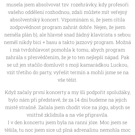
musela jsem absolvovat tzv. rozehrávky, kdy profesoři
vašeho oddělení rozhodnou, zdali můžete mít veřejný
absolventský koncert. Vzpomínám si, že jsem cítila
zodpovědnost program zahrát dobře. Nejen, že jsem
neměla plán b), ale hlavně snad žádný klavírista s sebou
neměl nikdy bicí + basu a takto jazzový program. Možná
i má tvrdohlavost pomohla k tomu, abych program
zahrála s přesvědčením, že je to ten nejlepší nápad. Pak
se už jen stačilo domluvit s mojí kamarádkou Luckou,
vzít třetího do party, vyřešit termín a mohli jsme se na
vše těšit.
Když začaly první koncerty a my šli podpořit spolužáky,
bylo nám při představě, že za 14 dní budeme na jejich
místě strašně. Začala jsem chodit více na jógu, abych se
vnitřně zklidnila a na vše připravila.
I v den koncertu jsem byla na ranní józe. Moc jsem se
těšila, tu noc jsem sice už plná adrenalinu nemohla moc