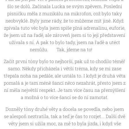
šlo se dolů. Začínala Lucka se svým zpěvem. Poslední
písničku měla z muzikálu na mikrofon, což bylo taky
neobvyklé. Byly jsme rády, že to můžeme mít jiné. Když
zpívala tuto věc byla jsem spíše plná adrenalinu, euforie,
že jsem už na řadě, ale zároveň jsem si to její představení
užívala s ní. A pak to bylo tady, jsem na řadě a utéct
nemůžu. 😁 Tak, jdeme na to! 🤩
Začít první tóny bylo to nejhorší, pak už to chodilo téměř
samo. Někdy přicházela i větší tréma, kdy se mi zase
třepala noha na pedále, ale ustála to. I když je druhá věta
pomalá a je tam méně šancí něco nezahrát, přesto jsem z
ní měla největší respekt. Je tam více času na přemýšlení
a možná o to více šancí se do ní zamotat.
Dozněly tóny druhé věty a docela se povedla, nebo jsem
se alespoň neztratila, tak a teď je čas to rozjet... Další dvě
věty jsem si užila moc, za mě to byla jízda, i když vše