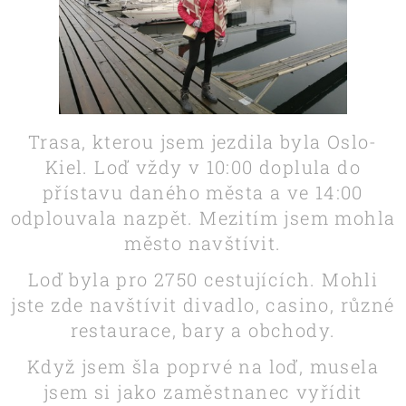
Trasa, kterou jsem jezdila byla Oslo-
Kiel. Loď vždy v 10:00 doplula do
přístavu daného města a ve 14:00
odplouvala nazpět. Mezitím jsem mohla
město navštívit.
Loď byla pro 2750 cestujících. Mohli
jste zde navštívit divadlo, casino, různé
restaurace, bary a obchody.
Když jsem šla poprvé na loď, musela
jsem si jako zaměstnanec vyřídit