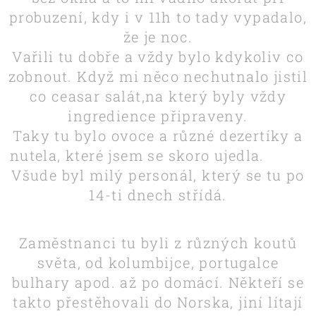
probuzení, kdy i v 11h to tady vypadalo,
že je noc.
Vařili tu dobře a vždy bylo kdykoliv co
zobnout. Když mi něco nechutnalo jistil
co ceasar salát,na který byly vždy
ingredience připraveny.
Taky tu bylo ovoce a různé dezertíky a
nutela, které jsem se skoro ujedla. 🙈🍩
Všude byl milý personál, který se tu po
14-ti dnech střídá.
Zaměstnanci tu byli z různých koutů
světa, od kolumbijce, portugalce
bulhary apod. až po domácí. Někteří se
takto přestěhovali do Norska, jiní lítají