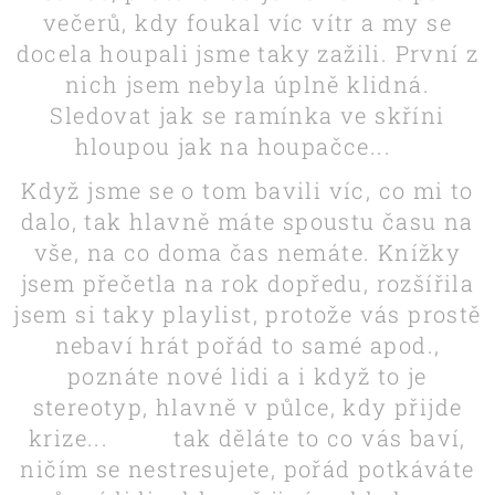
večerů, kdy foukal víc vítr a my se
docela houpali jsme taky zažili. První z
nich jsem nebyla úplně klidná.
Sledovat jak se ramínka ve skříni
hloupou jak na houpačce...😁
Když jsme se o tom bavili víc, co mi to
dalo, tak hlavně máte spoustu času na
vše, na co doma čas nemáte. Knížky
jsem přečetla na rok dopředu, rozšířila
jsem si taky playlist, protože vás prostě
nebaví hrát pořád to samé apod.,
poznáte nové lidi a i když to je
stereotyp, hlavně v půlce, kdy přijde
krize... 😁🙈tak děláte to co vás baví,
ničím se nestresujete, pořád potkáváte