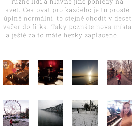
různé lidi a hlavně jiné pohledy na
svět. Cestovat pro každého je tu prostě
úplně normální, to stejně chodit v deset
večer do fitka. Taky poznáte nová místa
a ještě za to máte hezky zaplaceno. 🎹