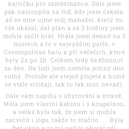
kartičku pro zaměstnance. Dále jsem
pak nastoupila na loď, kde jsem čekala,
až se mne ujme můj manažer, který mi
vše ukázal, dal plán a za 2 hodiny jsem
mohla začít hrát. Hrála jsem denně na 3
místech a to v nejvyšším patře, v
Cosmopolitan baru a při večeřích, které
byly 2x po 2h. Celkem tedy 6x45minut
za den. Na lodi jsem neměla jediný den
volný. Protože ale stejně plujete a hosté
se stále střídají, tak to tak moc nevadí.
Dále vám napíšu o ubytování a stravě.
Měla jsem vlastní kabinu i s koupelnou,
a velká byla tak, že jsem si mohla
zacvičit i jógu, takže to stačilo. 😊Byla
bez okna a to mi vadilo akorát při