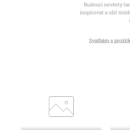
Budoucí nevěsty tam
inspirovat a užít mód
Svatbám s proži