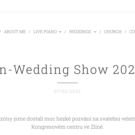
ABOUT ME
LIVE PIANO
WEDDINGS
CHURCH
CO
n-Wedding Show 20
07/03/2023
ezóny jsme dostali moc hezké pozvání na svatební veletr
Kongresovém centru ve Zlíně.