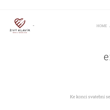
HOME
e
Ke konci svatební s