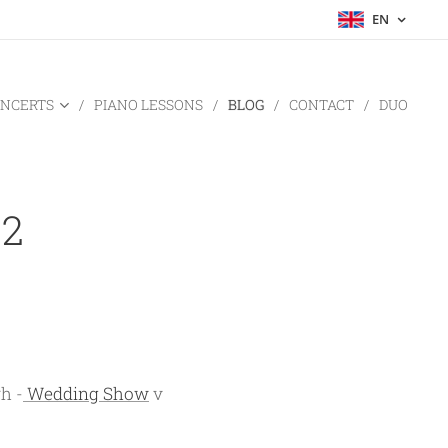
EN
NCERTS
PIANO LESSONS
BLOG
CONTACT
DUO
22
h -
Wedding Show
v